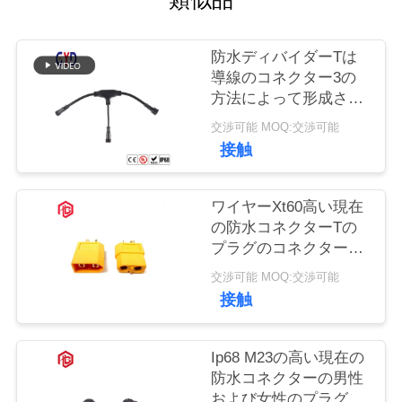
質
管
防水ディバイダーTは
理
導線のコネクター3の
方法によって形成され
たコネクターを
交渉可能 MOQ:交渉可能
地
接触
図
ワイヤーXt60高い現在
の防水コネクターTの
PRIVACY
プラグのコネクター無
POLICY
し
交渉可能 MOQ:交渉可能
接触
Ip68 M23の高い現在の
防水コネクターの男性
および女性のプラグ