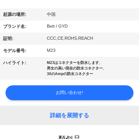
達
に
起源の場所:
中国
つ
Bett / GYD
ブランド名:
い
CCC,CE,ROHS,REACH
証明:
て
M23
モデル番号:
,
ハイライト:
M23はコネクターを防水します
,
男女の高い現在の防水コネクター
工
30のAmpの防水コネクター
場
お問い合わせ!
旅
行
詳細を展開する
品
類似品