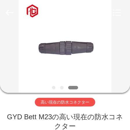
ヤ
ー.
Copyright
©
2020
-
2026
家
Shenzhen
Bett
Electronic
Co.,
Ltd..
All
プ
Rights
Reserved.
ロ
ダ
ク
ト
高い現在の防水コネクター
GYD Bett M23の高い現在の防水コネ
私
クター