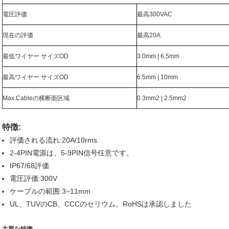
電圧評価
最高300VAC
現在の評価
最高20A
最低ワイヤー サイズOD
3.0mm | 6.5mm
最高ワイヤー サイズOD
6.5mm | 10mm
Max.Cableの横断面区域
0.3mm2 | 2.5mm2
特徴:
評価される流れ:20A/10rms.
2-4PIN電源は、5-9PIN信号任意です。
IP67/68評価
電圧評価:300V
ケーブルの範囲:3~11mm
UL、TUVのCB、CCCのセリウム、RoHSは承認しました
主要な特徴