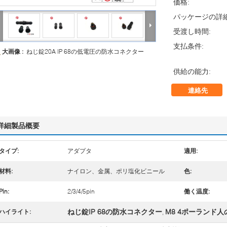
価格:
パッケージの詳細
受渡し時間:
支払条件:
大画像 :
ねじ錠20A IP 68の低電圧の防水コネクター
供給の能力:
連絡先
詳細製品概要
タイプ:
アダプタ
適用:
材料:
ナイロン、金属、ポリ塩化ビニール
色:
Pin:
2/3/4/5pin
働く温度:
ねじ錠IP 68の防水コネクター
M8 4ポーランド
ハイライト:
,