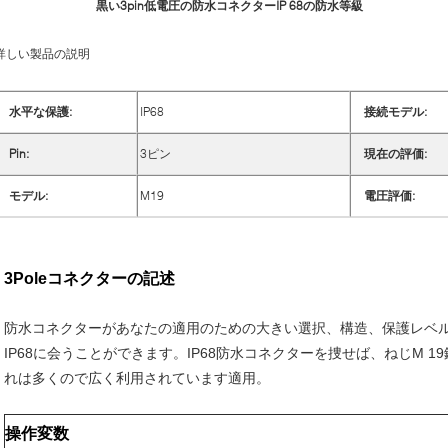
黒い3pin低電圧の防水コネクターIP 68の防水等級
詳しい製品の説明
水平な保護:
IP68
接続モデル:
Pin:
3ピン
現在の評価:
モデル:
M19
電圧評価:
3Poleコネクターの記述
防水コネクターがあなたの適用のための大きい選択、構造、保護レベ
IP68に会うことができます。IP68防水コネクターを捜せば、ねじM 19
れは多くので広く利用されています適用。
操作変数