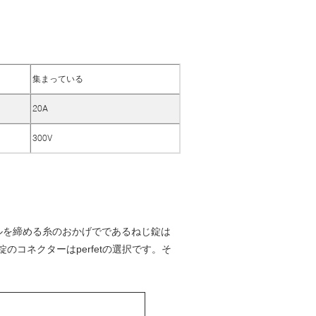
集まっている
20A
300V
ルを締める糸のおかげでであるねじ錠は
錠のコネクターはperfetの選択です。そ