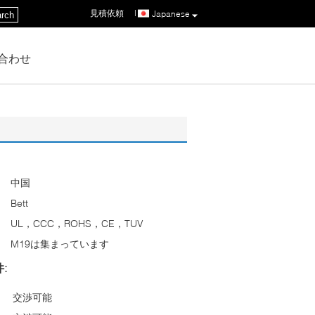
見積依頼
|
Japanese
rch
合わせ
中国
Bett
UL，CCC，ROHS，CE，TUV
M19は集まっています
:
交渉可能