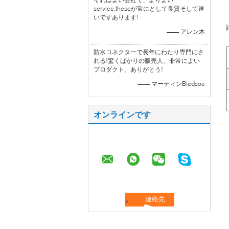
service.theseが常にとして良質そして速
いですあります!
—— アレン木
防水コネクターで長年にわたり専門にさ
れる!驚くばかりの販売人、非常によい
プロダクト。ありがとう!
—— マーティンBledsoe
オンラインです