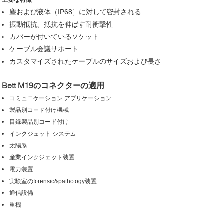
塵および液体（IP68）に対して密封される
振動抵抗、抵抗を伸ばす耐衝撃性
カバーが付いているソケット
ケーブル会議サポート
カスタマイズされたケーブルのサイズおよび長さ
Bett M19のコネクターの適用
コミュニケーション アプリケーション
製品別コード付け機械
目録製品別コード付け
インクジェット システム
太陽系
産業インクジェット装置
電力装置
実験室のforensic&pathology装置
通信設備
重機