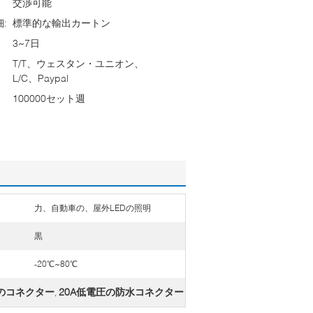
交渉可能
:
標準的な輸出カートン
3~7日
T/T、ウェスタン・ユニオン、
L/C、Paypal
100000セット週
力、自動車の、屋外LEDの照明
黒
-20℃~80℃
人のコネクター
20A低電圧の防水コネクター
,