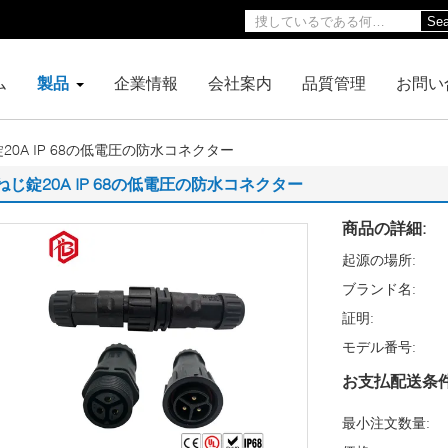
Sea
ム
製品
企業情報
会社案内
品質管理
お問い
20A IP 68の低電圧の防水コネクター
ねじ錠20A IP 68の低電圧の防水コネクター
商品の詳細:
起源の場所:
ブランド名:
証明:
モデル番号:
お支払配送条件
最小注文数量: