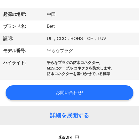
達
に
起源の場所:
中国
つ
Bett
ブランド名:
い
証明:
UL，CCC，ROHS，CE，TUV
て
モデル番号:
平らなプラグ
,
ハイライト:
平らなプラグの防水コネクター
,
M15はケーブル コネクタを防水します
工
防水コネクターを基づかせている標準
場
お問い合わせ!
旅
行
詳細を展開する
品
類似品