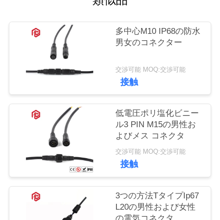
質
管
多中心M10 IP68の防水
理
男女のコネクター
交渉可能 MOQ:交渉可能
地
接触
図
低電圧ポリ塩化ビニー
ル3 PIN M15の男性お
PRIVACY
よびメス コネクタ
POLICY
交渉可能 MOQ:交渉可能
接触
3つの方法TタイプIp67
L20の男性および女性
の電気コネクタ