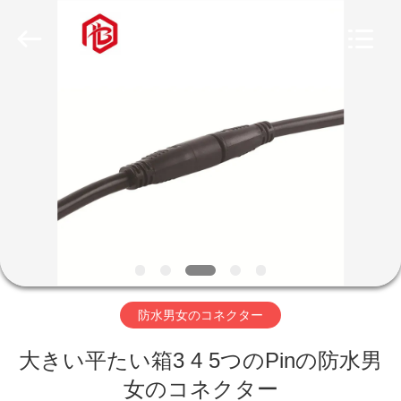
ヤ
ー.
Copyright
©
2020
-
2026
家
Shenzhen
Bett
Electronic
Co.,
Ltd..
All
プ
Rights
Reserved.
ロ
ダ
ク
ト
防水男女のコネクター
大きい平たい箱3 4 5つのPinの防水男
私
女のコネクター