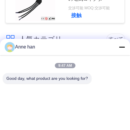
交渉可能 MOQ:交渉可能
接触
人気カテゴリ
すべて
Anne han
低電圧の防水コネク
防水円コネクター
ター
9:47 AM
Good day, what product are you looking for?
防水データ コネクタ
E27ランプのホール
ー
ダー
防水男女のコネクタ
水密のケーブル コネ
ー
クタ