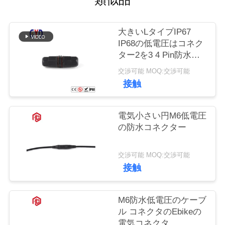
質
管
大きいLタイプIP67
理
IP68の低電圧はコネク
ター2を3 4 Pin防水す
る
交渉可能 MOQ:交渉可能
地
接触
図
電気小さい円M6低電圧
の防水コネクター
PRIVACY
POLICY
交渉可能 MOQ:交渉可能
接触
M6防水低電圧のケーブ
ル コネクタのEbikeの
電気コネクタ