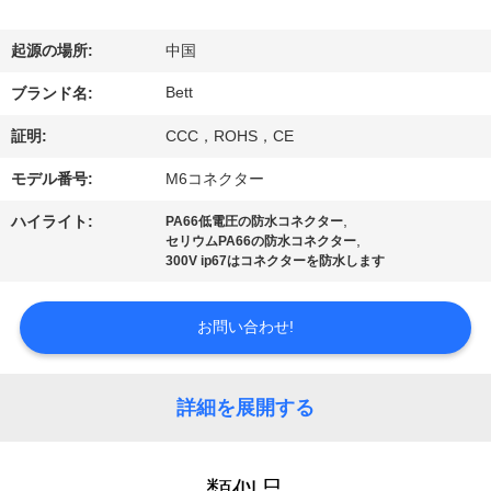
達
に
起源の場所:
中国
つ
Bett
ブランド名:
い
証明:
CCC，ROHS，CE
て
モデル番号:
M6コネクター
,
ハイライト:
PA66低電圧の防水コネクター
,
セリウムPA66の防水コネクター
工
300V ip67はコネクターを防水します
場
お問い合わせ!
旅
行
詳細を展開する
品
類似品