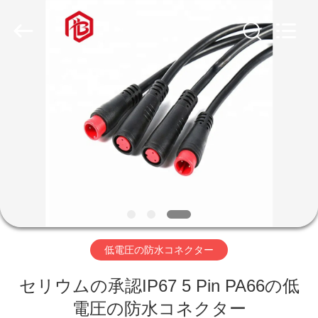
ヤ
ー.
Copyright
©
2020
-
2026
家
Shenzhen
Bett
Electronic
Co.,
Ltd..
All
プ
Rights
Reserved.
ロ
ダ
ク
ト
低電圧の防水コネクター
セリウムの承認IP67 5 Pin PA66の低
私
電圧の防水コネクター