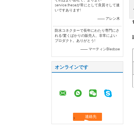
service.theseが常にとして良質そして速
いですあります!
—— アレン木
防水コネクターで長年にわたり専門にさ
れる!驚くばかりの販売人、非常によい
プロダクト。ありがとう!
—— マーティンBledsoe
オンラインです