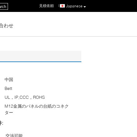
見積依頼
|
Japanese
rch
合わせ
中国
Bett
UL，IP,CCC，ROHS
M12金属のパネルの台紙のコネク
ター
:
交渉可能