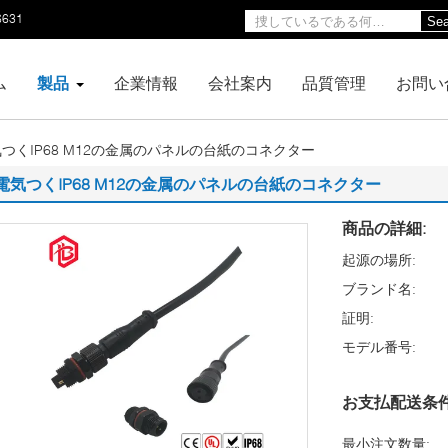
6631
Sea
ム
製品
企業情報
会社案内
品質管理
お問い
つくIP68 M12の金属のパネルの台紙のコネクター
電気つくIP68 M12の金属のパネルの台紙のコネクター
商品の詳細:
起源の場所:
ブランド名:
証明:
モデル番号:
お支払配送条件
最小注文数量: