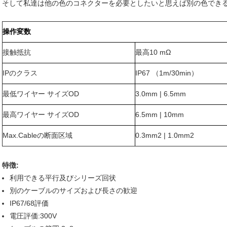
そして私達は他の色のコネクターを必要としたいと思えば別の色でき
操作変数
接触抵抗
最高10 mΩ
IPのクラス
IP67 （1m/30min）
最低ワイヤー サイズOD
3.0mm | 6.5mm
最高ワイヤー サイズOD
6.5mm | 10mm
Max.Cableの断面区域
0.3mm2 | 1.0mm2
特徴:
利用できる平行及びシリーズ回状
別のケーブルのサイズおよび長さの歓迎
IP67/68評価
電圧評価:300V