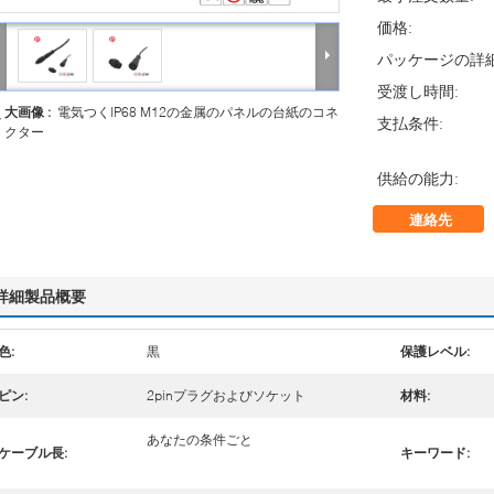
価格:
パッケージの詳細
受渡し時間:
大画像 :
電気つくIP68 M12の金属のパネルの台紙のコネ
支払条件:
クター
供給の能力:
連絡先
詳細製品概要
色:
黒
保護レベル:
ピン:
2pinプラグおよびソケット
材料:
あなたの条件ごと
ケーブル長:
キーワード: