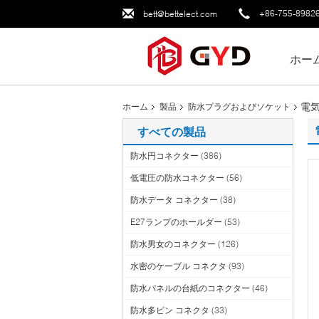
+86-755-8982
bett@bettelect.com
ホー
電気
ホーム
製品
防水プラグおよびソケット
すべての製品
防水円コネクター
(386)
低電圧の防水コネクター
(56)
防水データ コネクター
(38)
E27ランプのホールダー
(53)
防水男女のコネクター
(126)
水密のケーブル コネクタ
(93)
防水パネルの台紙のコネクター
(46)
防水多ピン コネクタ
(33)