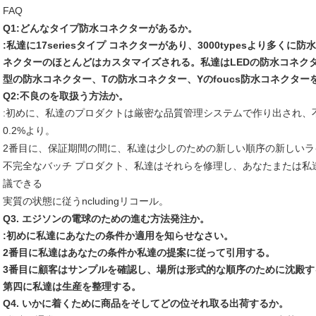
FAQ
Q1:どんなタイプ防水コネクターがあるか。
:私達に17seriesタイプ コネクターがあり、3000typesより多く
ネクターのほとんどはカスタマイズされる。私達はLEDの防水コネク
型の防水コネクター、Tの防水コネクター、Yのfoucs防水コネクタ
Q2:不良のを取扱う方法か。
:初めに、私達のプロダクトは厳密な品質管理システムで作り出され、
0.2%より。
2番目に、保証期間の間に、私達は少しのための新しい順序の新しいラ
不完全なバッチ プロダクト、私達はそれらを修理し、あなたまたは私
議できる
実質の状態に従うncludingリコール。
Q3. エジソンの電球のための進む方法発注か。
:初めに私達にあなたの条件か適用を知らせなさい。
2番目に私達はあなたの条件か私達の提案に従って引用する。
3番目に顧客はサンプルを確認し、場所は形式的な順序のために沈殿す
第四に私達は生産を整理する。
Q4. いかに着くために商品をそしてどの位それ取る出荷するか。