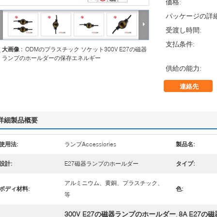
価格:
パッケージの詳細
受渡し時間:
支払条件:
大画像 :
ODMのプラスチック ソケット300V E27の磁器
ランプのホールダーの保存エネルギー
供給の能力:
連絡先
詳細製品概要
使用法:
ランプAccessiories
製品名:
設計:
E27磁器ランプのホールダー
タイプ:
アルミニウム、黄銅、プラスチック、
ボディ材料:
色:
等
300V E27の磁器ランプのホールダー
8A E27
,