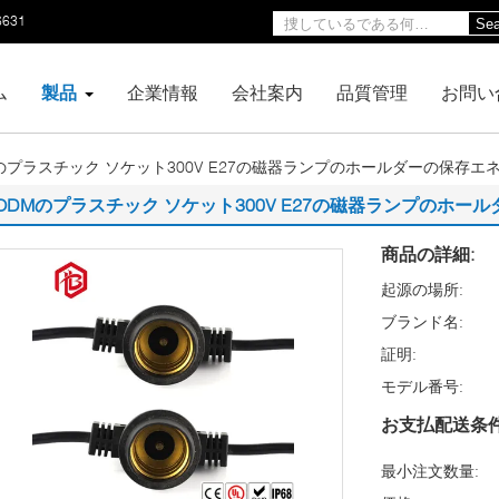
6631
Sea
ム
製品
企業情報
会社案内
品質管理
お問い
のプラスチック ソケット300V E27の磁器ランプのホールダーの保存エ
ODMのプラスチック ソケット300V E27の磁器ランプのホー
商品の詳細:
起源の場所:
ブランド名:
証明:
モデル番号:
お支払配送条件
最小注文数量: