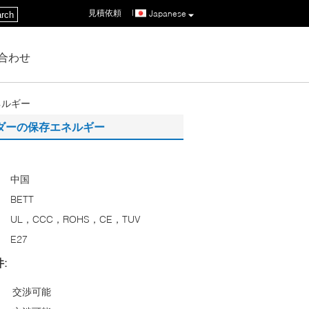
見積依頼
|
Japanese
rch
合わせ
ネルギー
ルダーの保存エネルギー
中国
BETT
UL，CCC，ROHS，CE，TUV
E27
:
交渉可能