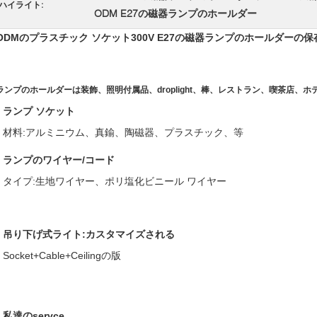
ハイライト:
ODM E27の磁器ランプのホールダー
ODMのプラスチック ソケット300V E27の磁器ランプのホールダーの
ランプのホールダーは装飾、照明付属品、droplight、棒、レストラン、喫茶店、
ランプ ソケット
材料:アルミニウム、真鍮、陶磁器、プラスチック、等
ランプのワイヤー/コード
タイプ:生地ワイヤー、ポリ塩化ビニール ワイヤー
吊り下げ式ライト:カスタマイズされる
Socket+Cable+Ceilingの版
私達のservce