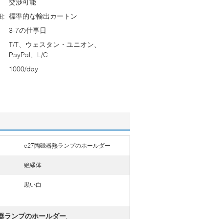
交渉可能
:
標準的な輸出カートン
3-7の仕事日
T/T、ウェスタン・ユニオン、
PayPal、L/C
1000/day
e27陶磁器熱ランプのホールダー
絶縁体
黒い白
の磁器ランプのホールダー
,