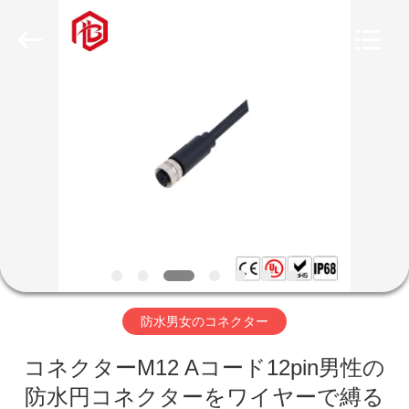
ヤ
ー.
Copyright
©
2020
-
2026
家
Shenzhen
Bett
Electronic
Co.,
Ltd..
All
プ
Rights
Reserved.
ロ
ダ
ク
ト
防水男女のコネクター
コネクターM12 Aコード12pin男性の
私
防水円コネクターをワイヤーで縛る