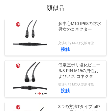
質
類似品
管
理
多中心M10 IP68の防水
男女のコネクター
地
交渉可能 MOQ:交渉可能
図
接触
PRIVACY
低電圧ポリ塩化ビニー
ル3 PIN M15の男性お
POLICY
よびメス コネクタ
交渉可能 MOQ:交渉可能
接触
3つの方法TタイプIp67