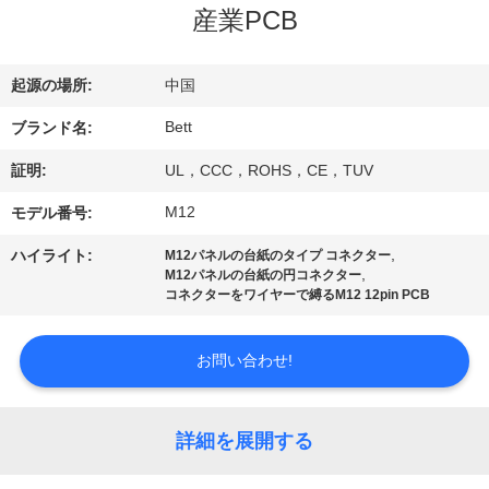
達
産業PCB
に
つ
起源の場所:
中国
い
Bett
ブランド名:
て
証明:
UL，CCC，ROHS，CE，TUV
M12
モデル番号:
工
,
ハイライト:
M12パネルの台紙のタイプ コネクター
,
M12パネルの台紙の円コネクター
場
コネクターをワイヤーで縛るM12 12pin PCB
旅
お問い合わせ!
行
詳細を展開する
品