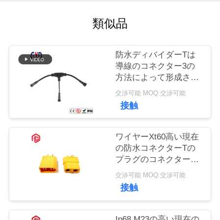
質
類似品
管
理
防水ディバイダーTは
導線のコネクター3の
地
方法によって形成され
たコネクターを
交渉可能 MOQ:交渉可能
図
接触
PRIVACY
ワイヤーXt60高い現在
POLICY
の防水コネクターTの
プラグのコネクター無
し
交渉可能 MOQ:交渉可能
接触
Ip68 M23の高い現在の