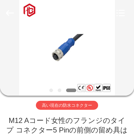
ヤ
ー.
Copyright
©
2020
-
2026
家
Shenzhen
Bett
Electronic
Co.,
Ltd..
All
プ
Rights
Reserved.
ロ
ダ
ク
ト
高い現在の防水コネクター
M12 Aコード女性のフランジのタイ
私
プ コネクター5 Pinの前側の留め具は