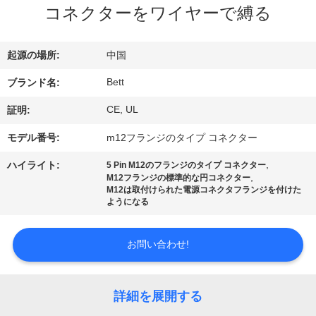
達
コネクターをワイヤーで縛る
に
つ
起源の場所:
中国
い
Bett
ブランド名:
て
CE, UL
証明:
モデル番号:
m12フランジのタイプ コネクター
工
,
ハイライト:
5 Pin M12のフランジのタイプ コネクター
,
M12フランジの標準的な円コネクター
場
M12は取付けられた電源コネクタフランジを付けた
ようになる
旅
行
お問い合わせ!
品
詳細を展開する