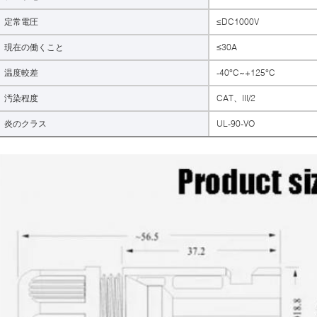
定常電圧
≤DC1000V
現在の働くこと
≤30A
温度較差
-40°C~+125°C
汚染程度
CAT、III/2
炎のクラス
UL-90-VO