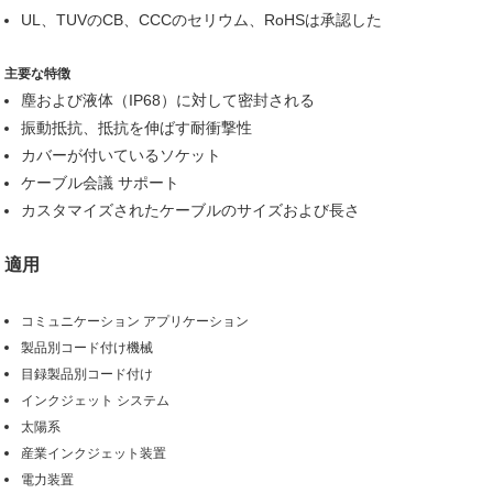
UL、TUVのCB、CCCのセリウム、RoHSは承認した
主要な特徴
塵および液体（IP68）に対して密封される
振動抵抗、抵抗を伸ばす耐衝撃性
カバーが付いているソケット
ケーブル会議 サポート
カスタマイズされたケーブルのサイズおよび長さ
適用
コミュニケーション アプリケーション
製品別コード付け機械
目録製品別コード付け
インクジェット システム
太陽系
産業インクジェット装置
電力装置