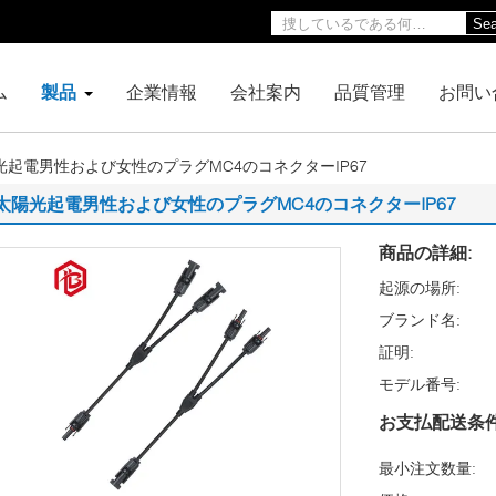
Sea
ム
製品
企業情報
会社案内
品質管理
お問い
光起電男性および女性のプラグMC4のコネクターIP67
太陽光起電男性および女性のプラグMC4のコネクターIP67
商品の詳細:
起源の場所:
ブランド名:
証明:
モデル番号:
お支払配送条件
最小注文数量: