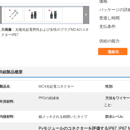
価格:
パッケージの詳細
受渡し時間:
支払条件:
大画像 :
太陽光起電男性および女性のプラグMC4のコネ
クターIP67
供給の能力:
連絡先
詳細製品概要
製品名:
MC4光起電コネクター
性別:
PPOの絶縁体
方法をワイヤー
外貝材料:
こと:
内核材料:
錫メッキされる銅開いたタイプ
防水レベル:
Pvモジュールのコネクターを評価するIP67
IP6
,