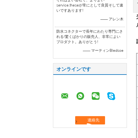
service.theseが常にとして良質そして速
いですあります!
—— アレン木
防水コネクターで長年にわたり専門にさ
れる!驚くばかりの販売人、非常によい
プロダクト。ありがとう!
—— マーティンBledsoe
オンラインです