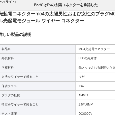
ハイライト:
RoHSはPvの太陽コネクターを承認した
光起電コネクターmc4の太陽男性および女性のプラグM
ル光起電モジュール ワイヤー コネクター
詳しい製品の説明
製品名
MC4光起電コネクター
外貝材料
PPOの絶縁体
内核材料
錫メッキされる銅開いた
方法をワイヤーで縛ること
ひだ
保護クラス
IP67
プラグの抵抗
1ΜΜΩ
指定をワイヤーで縛ること
2.5/4/6MM
テスト電圧
DC6000V