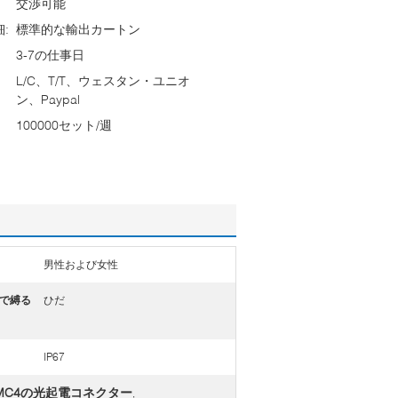
交渉可能
:
標準的な輸出カートン
3-7の仕事日
L/C、T/T、ウェスタン・ユニオ
ン、Paypal
100000セット/週
男性および女性
で縛る
ひだ
IP67
7 MC4の光起電コネクター
,