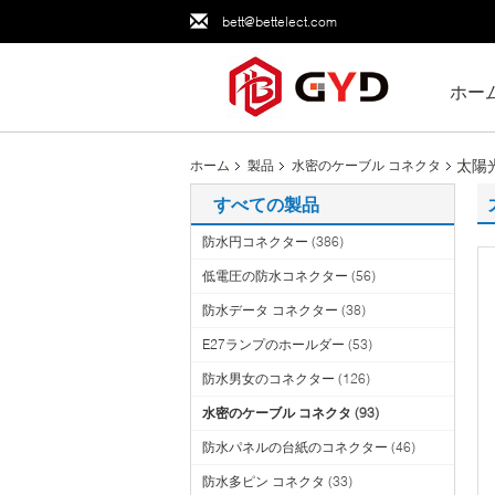
bett@bettelect.com
ホー
太陽
ホーム
製品
水密のケーブル コネクタ
すべての製品
防水円コネクター
(386)
低電圧の防水コネクター
(56)
防水データ コネクター
(38)
E27ランプのホールダー
(53)
防水男女のコネクター
(126)
水密のケーブル コネクタ
(93)
防水パネルの台紙のコネクター
(46)
防水多ピン コネクタ
(33)