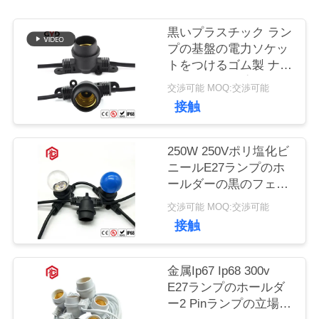
品
黒いプラスチック ラン
質
プの基盤の電力ソケッ
トをつけるゴム製 ナイ
管
ロンE27ランプのホー
交渉可能 MOQ:交渉可能
ルダー
理
接触
250W 250Vポリ塩化ビ
地
ニールE27ランプのホ
ールダーの黒のフェノ
図
ールの基礎球根のソケ
交渉可能 MOQ:交渉可能
ット
接触
PRIVACY
POLICY
金属Ip67 Ip68 300v
E27ランプのホールダ
ー2 Pinランプの立場の