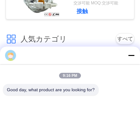
付属品
交渉可能 MOQ:交渉可能
接触
人気カテゴリ
すべて
低電圧の防水コネク
防水円コネクター
ター
9:16 PM
防水データ コネクタ
E27ランプのホール
Good day, what product are you looking for?
ー
ダー
防水男女のコネクタ
水密のケーブル コネ
ー
クタ
防水パネルの台紙の