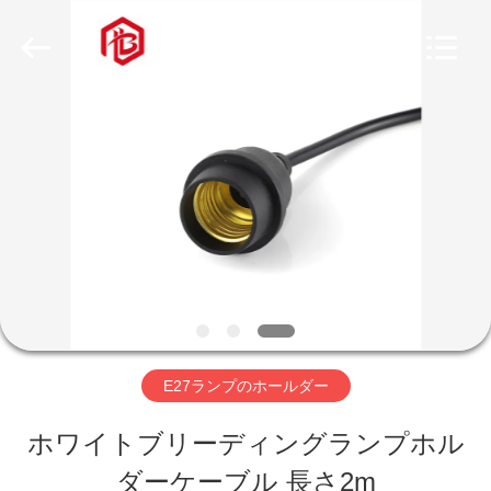
ヤ
ー.
Copyright
©
2020
-
家
2026
Shenzhen
Bett
Electronic
Co.,
プ
Ltd..
All
Rights
ロ
Reserved.
ダ
ク
ト
E27ランプのホールダー
ホワイトブリーディングランプホル
私
ダーケーブル 長さ2m