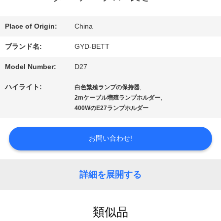
達
Place of Origin:
China
に
ブランド名:
GYD-BETT
つ
Model Number:
D27
い
ハイライト:
,
白色繁殖ランプの保持器
て
,
2mケーブル増殖ランプホルダー
400WのE27ランプホルダー
工
お問い合わせ!
場
旅
詳細を展開する
行
類似品