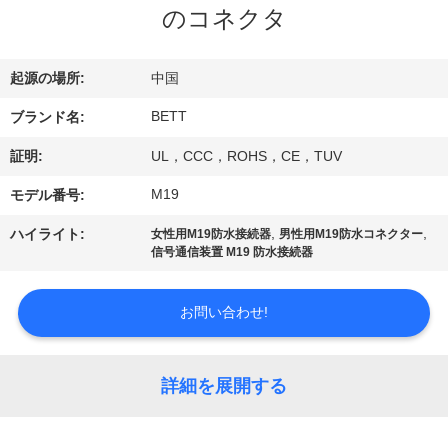
達
のコネクタ
に
つ
起源の場所:
中国
い
BETT
ブランド名:
て
証明:
UL，CCC，ROHS，CE，TUV
M19
モデル番号:
工
,
,
ハイライト:
女性用M19防水接続器
男性用M19防水コネクター
信号通信装置 M19 防水接続器
場
旅
お問い合わせ!
行
詳細を展開する
品