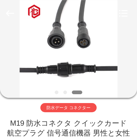
ヤ
ー.
Copyright
©
2020
-
2026
家
Shenzhen
Bett
Electronic
Co.,
Ltd..
All
プ
Rights
Reserved.
ロ
ダ
ク
ト
防水データ コネクター
M19 防水コネクタ クイックカード
私
航空プラグ 信号通信機器 男性と女性