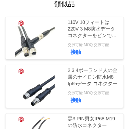
質
類似品
管
110V 10フィートは
理
220V 3 M8防水データ
コネクターをピンで止
める
地
交渉可能 MOQ:交渉可能
接触
図
2 3 4ポーランド人の金
PRIVACY
属のナイロン防水M8
Ip65データ コネクター
POLICY
交渉可能 MOQ:交渉可能
接触
黒3 PIN男女IP68 M19
の防水コネクター