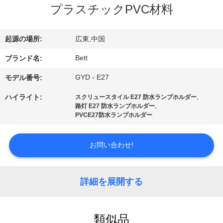
達
プラスチックPVC材料
に
つ
起源の場所:
広東,中国
い
Bett
ブランド名:
て
GYD - E27
モデル番号:
,
ハイライト:
スクリュースタイル E27 防水ランプホルダー
,
路灯 E27 防水ランプホルダー
工
PVCE27防水ランプホルダー
場
お問い合わせ!
旅
行
詳細を展開する
品
類似品