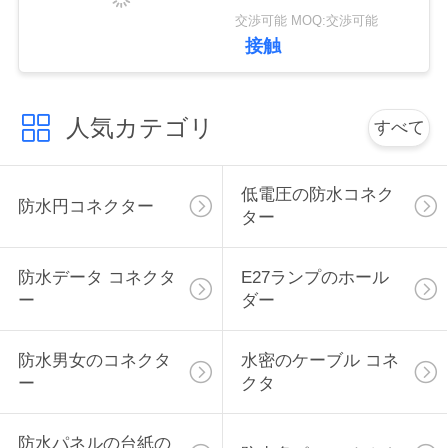
ビニールRubber Nylon
交渉可能 MOQ:交渉可能
接触
人気カテゴリ
すべて
低電圧の防水コネク
防水円コネクター
ター
防水データ コネクタ
E27ランプのホール
ー
ダー
防水男女のコネクタ
水密のケーブル コネ
ー
クタ
防水パネルの台紙の