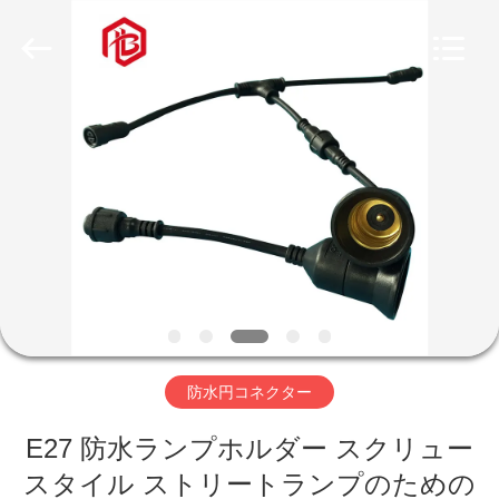
ヤ
ー.
Copyright
©
2020
-
2026
家
Shenzhen
Bett
Electronic
Co.,
Ltd..
All
プ
Rights
Reserved.
ロ
ダ
ク
ト
防水円コネクター
E27 防水ランプホルダー スクリュー
私
スタイル ストリートランプのための