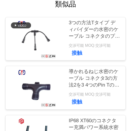
質
類似品
管
3つの方法Tタイプ デ
理
ィバイダーの水密のケ
ーブル コネクタのプラ
スチック電線のコネク
地
交渉可能 MOQ:交渉可能
ター
接触
図
導かれるねじ水密のケ
PRIVACY
ーブル コネクタ3の方
法2を3 4つのPin Tのタ
POLICY
イプつける
交渉可能 MOQ:交渉可能
接触
IP68 XT60のコネクタ
ー充満パワー系統水密