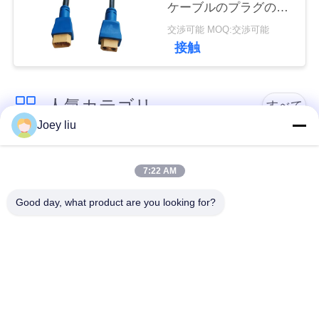
ケーブルのプラグのソ
ケット
交渉可能 MOQ:交渉可能
接触
人気カテゴリ
すべて
Joey liu
低電圧の防水コネク
防水円コネクター
ター
7:22 AM
Good day, what product are you looking for?
防水データ コネクタ
E27ランプのホール
ー
ダー
防水男女のコネクタ
水密のケーブル コネ
ー
クタ