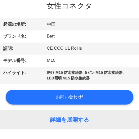
達
女性コネクタ
に
つ
起源の場所:
中国
い
Bett
ブランド名:
て
CE CCC UL RoHs
証明:
M15
モデル番号:
工
,
,
ハイライト:
IP67 M15 防水接続器
5ピン M15 防水接続器
LED照明 M15 防水接続器
場
旅
お問い合わせ!
行
詳細を展開する
品