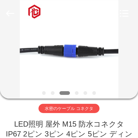
ヤ
ー.
Copyright
©
2020
-
2026
家
Shenzhen
Bett
Electronic
Co.,
Ltd..
All
プ
Rights
Reserved.
ロ
ダ
ク
ト
水密のケーブル コネクタ
LED照明 屋外 M15 防水コネクタ
私
IP67 2ピン 3ピン 4ピン 5ピン ディン