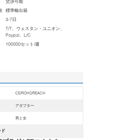
交渉可能
:
標準輸出箱
3-7日
T/T、ウェスタン・ユニオン、
Paypal、L/C
100000セット/週
CE/ROHS/REACH
アダプター
男と女
ード