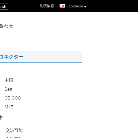
見積依頼
|
Japanese
rch
合わせ
Dコネクター
中国
Bett
CE CCC
M15
:
交渉可能