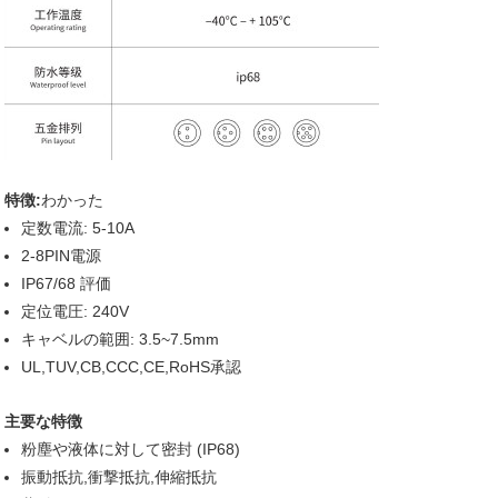
特徴:
わかった
定数電流: 5-10A
2-8PIN電源
IP67/68 評価
定位電圧: 240V
キャベルの範囲: 3.5~7.5mm
UL,TUV,CB,CCC,CE,RoHS承認
主要な特徴
粉塵や液体に対して密封 (IP68)
振動抵抗,衝撃抵抗,伸縮抵抗