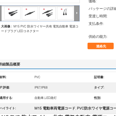
価格:
パッケージの詳細
受渡し時間:
支払条件:
大画像 :
M15 PVC 防水ワイヤー共有 電気自動車 電源コ
ードプラグ LEDコネクター
供給の能力:
連絡先
詳細製品概要
材料:
PVC
証明書:
IP 評価:
IP67/IP68
タイプ:
適用する:
自動車,LED路灯
性別:
M15 電動車両電源コード
PVC防水ワイヤ電源コ
ハイライト:
,