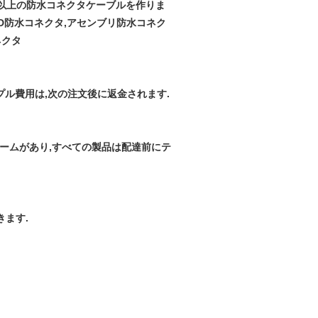
種類以上の防水コネクタケーブルを作りま
ED防水コネクタ,アセンブリ防水コネク
ネクタ
プル費用は,次の注文後に返金されます.
チームがあり,すべての製品は配達前にテ
きます.