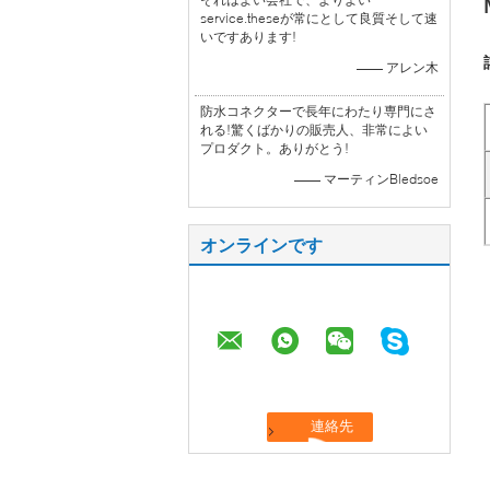
service.theseが常にとして良質そして速
いですあります!
—— アレン木
防水コネクターで長年にわたり専門にさ
れる!驚くばかりの販売人、非常によい
プロダクト。ありがとう!
—— マーティンBledsoe
オンラインです