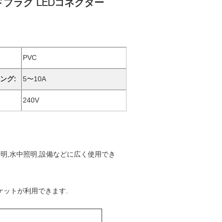
ドプラグ LEDコネクター
PVC
ング:
5〜10A
240V
照明,水中照明,設備などに広く使用でき
ャケットが利用できます.