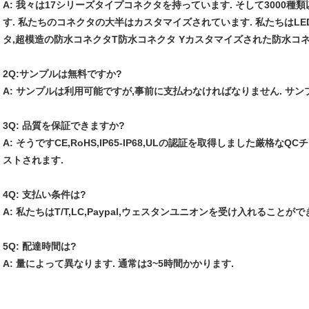
A: 我々は17シリーズタイプコネクタを持っています. そして3000
す. 私たちのコネクタの大半はカスタマイズされています. 私たちはL
タ,超模造の防水コネクタT防水コネクタ Yカスタマイズされた防水コ
2Q:サンプルは無料ですか?
A: サンプルは利用可能ですが,事前に支払わなければなりません. サン
3Q: 品質を保証できますか?
A: そうです
CE,RoHS,IP65-IP68,ULの認証を取得しました
厳格なQC
ストされます.
4Q: 支払い条件は?
A: 私たちはT/T,LC,Paypal,ウェスタンユニオンを受け入れることがで
5Q: 配達時間は?
A: 量によって異なります. 通常は3~5時間かかります.