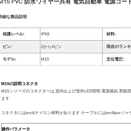
M15 PVC 防水ワイヤー共有 電気自動車 電源コー
詳細な製品説明
保護レベル:
IP68
材料:
ピン:
2から4ピン
現在のランキ
モデル:
M15
定位電圧:
M15の説明
コネクタ
M15シリーズのコネクターは,室内および室外LED照明,電源接続,景観
ます.
コネクタにはpvc&ナイロン材料があります.ケーブルにはpvc&purジ
操作パラメータ