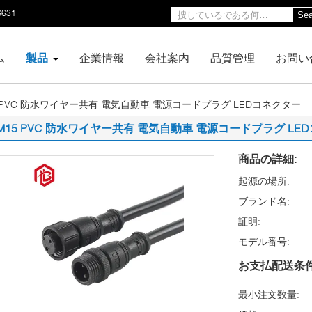
6631
Sea
ム
製品
企業情報
会社案内
品質管理
お問い
5 PVC 防水ワイヤー共有 電気自動車 電源コードプラグ LEDコネクター
M15 PVC 防水ワイヤー共有 電気自動車 電源コードプラグ LE
商品の詳細:
起源の場所:
ブランド名:
証明:
モデル番号:
お支払配送条件
最小注文数量: