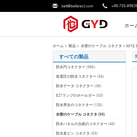
+86-755-8982
bett@bettelect.com
ホー
M1
ホーム
製品
水密のケーブル コネクタ
すべての製品
防水円コネクター
(386)
低電圧の防水コネクター
(56)
防水データ コネクター
(38)
E27ランプのホールダー
(53)
防水男女のコネクター
(126)
水密のケーブル コネクタ
(93)
防水パネルの台紙のコネクター
(46)
防水多ピン コネクタ
(33)