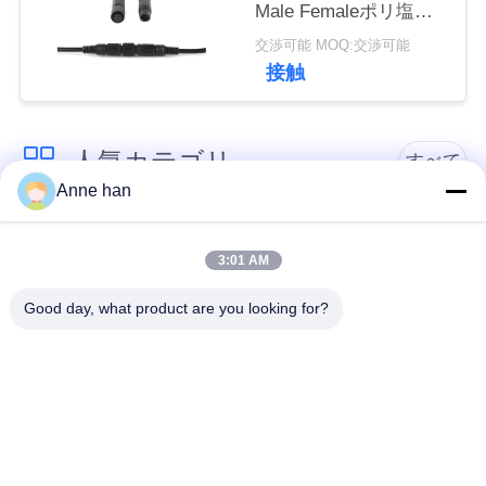
Male Femaleポリ塩化
ビニールRubber Nylon
交渉可能 MOQ:交渉可能
接触
人気カテゴリ
すべて
Anne han
低電圧の防水コネク
防水円コネクター
ター
3:01 AM
Good day, what product are you looking for?
防水データ コネクタ
E27ランプのホール
ー
ダー
防水男女のコネクタ
水密のケーブル コネ
ー
クタ