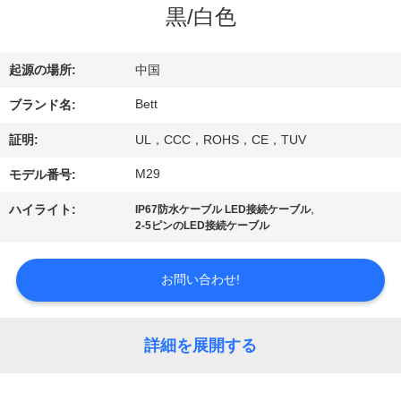
達
黒/白色
に
つ
起源の場所:
中国
い
Bett
ブランド名:
て
証明:
UL，CCC，ROHS，CE，TUV
M29
モデル番号:
工
,
ハイライト:
IP67防水ケーブル LED接続ケーブル
2-5ピンのLED接続ケーブル
場
旅
お問い合わせ!
行
詳細を展開する
品