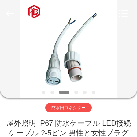
ヤ
ー.
Copyright
©
2020
-
2026
家
Shenzhen
Bett
Electronic
Co.,
Ltd..
All
プ
Rights
Reserved.
ロ
ダ
ク
ト
防水円コネクター
屋外照明 IP67 防水ケーブル LED接続
私
ケーブル 2-5ピン 男性と女性プラグ