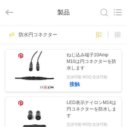
ヤ
ー.
製品
Copyright
©
2020
-
2026
家
Shenzhen
477
Bett
防水円コネクター
Electronic
Co.,
Ltd..
防水円コネクター
All
プ
Rights
Reserved.
ねじ込み端子10Amp
ロ
M10は円コネクターを防
水します
ダ
交渉可能 MOQ:交渉可能
ク
接触
60
ト
低電圧の防水コネク
LED表示ナイロンM14は
円コネクターを防水しま
ター
私
す
交渉可能 MOQ:交渉可能