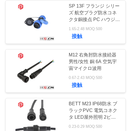
SP 13F フランジ シ​​リー
ズ 航空プラグ防水コネ
49
クタ銅接点 PC ハウジン
防水パネルの台紙
グ IP68 定格
1.65-2.48 MOQ:500
接触
のコネクター
M12 右角肘防水接続器
男性/女性 銅 6A 空気宇
宙マイクロ波用
36
0.67-2.43 MOQ:500
接触
防水多ピン コネク
タ
BETT M23 IP68防水 ブ
ラックPVC 電気コネク
タ LED屋外照明 2ピン
オス/メス
0.23-0.29 MOQ:500