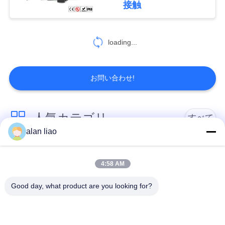
接触
19
RJ45はコネクター
loading...
を防水します
お問い合わせ!
人気カテゴリ
すべて
19
alan liao
防水プラグおよび
低電圧の防水コネク
防水円コネクター
ター
ソケット
4:58 AM
Good day, what product are you looking for?
防水データ コネクタ
E27ランプのホール
ー
ダー