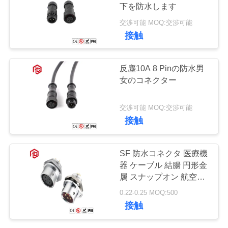
質
下を防水します
管
交渉可能 MOQ:交渉可能
129
接触
理
防水男女のコネク
反塵10A 8 Pinの防水男
ター
地
女のコネクター
図
交渉可能 MOQ:交渉可能
接触
PRIVACY
96
POLICY
SF 防水コネクタ 医療機
水密のケーブル コ
器 ケーブル 結腸 円形金
属 スナップオン 航空プ
ネクタ
ラグ
0.22-0.25 MOQ:500
接触