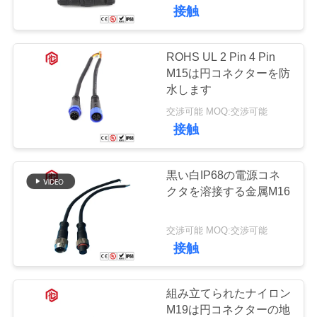
達
接触
に
つ
ROHS UL 2 Pin 4 Pin
41
M15は円コネクターを防
い
防水データ コネク
水します
て
交渉可能 MOQ:交渉可能
ター
接触
工
黒い白IP68の電源コネ
場
クタを溶接する金属M16
56
旅
交渉可能 MOQ:交渉可能
E27ランプのホール
行
接触
ダー
品
組み立てられたナイロン
M19は円コネクターの地