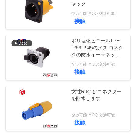
質
ャック
管
交渉可能 MOQ:交渉可能
129
接触
理
防水男女のコネク
ポリ塩化ビニールTPE
ター
地
IP69 Rj45のメス コネク
タの防水イーサネット
図
ジャック
交渉可能 MOQ:交渉可能
接触
PRIVACY
96
POLICY
女性RJ45はコネクター
水密のケーブル コ
を防水します
ネクタ
交渉可能 MOQ:交渉可能
接触