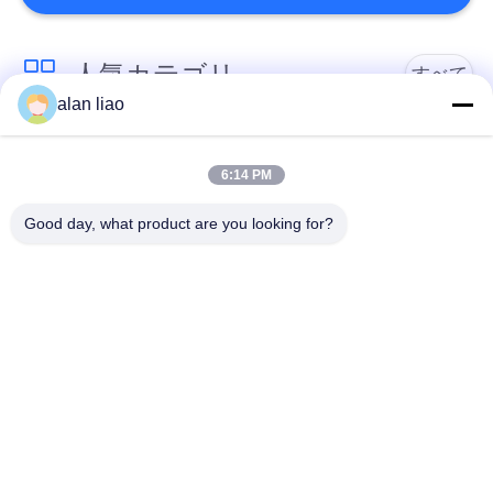
19
RJ45はコネクター
人気カテゴリ
すべて
alan liao
を防水します
低電圧の防水コネク
防水円コネクター
ター
6:14 PM
Good day, what product are you looking for?
防水データ コネクタ
E27ランプのホール
ー
ダー
19
防水プラグおよび
防水男女のコネクタ
水密のケーブル コネ
ー
クタ
ソケット
防水パネルの台紙の
防水多ピン コネクタ
コネクター