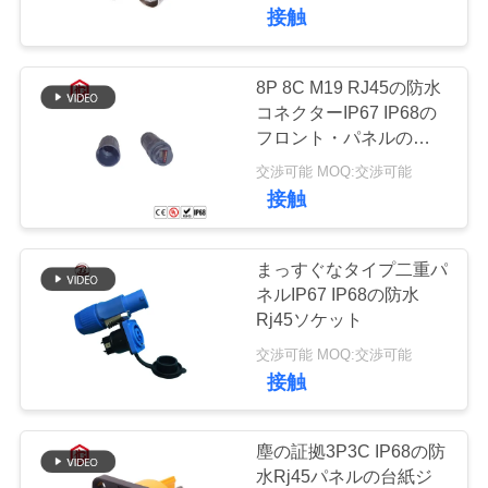
達
タ 自動車・航空宇宙用
接触
に
つ
8P 8C M19 RJ45の防水
41
コネクターIP67 IP68の
い
防水データ コネク
フロント・パネルの台紙
RJ45のソケット
て
交渉可能 MOQ:交渉可能
ター
接触
工
まっすぐなタイプ二重パ
場
ネルIP67 IP68の防水
Rj45ソケット
56
旅
交渉可能 MOQ:交渉可能
E27ランプのホール
行
接触
ダー
品
塵の証拠3P3C IP68の防
水Rj45パネルの台紙ジ