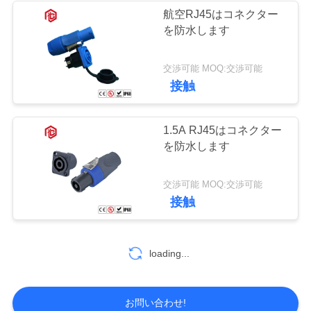
航空RJ45はコネクター
を防水します
49
防水パネルの台紙
交渉可能 MOQ:交渉可能
接触
のコネクター
1.5A RJ45はコネクター
を防水します
36
交渉可能 MOQ:交渉可能
接触
防水多ピン コネク
タ
loading...
お問い合わせ!