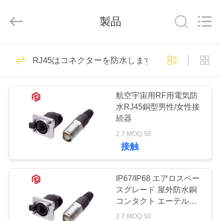
ヤ
ー.
製品
Copyright
©
2020
-
2026
家
Shenzhen
477
Bett
RJ45はコネクターを防水します
Electronic
Co.,
Ltd..
防水円コネクター
All
プ
Rights
Reserved.
航空宇宙用RF用電気防
ロ
水RJ45銅型男性/女性接
続器
ダ
2.7 MOQ:50
ク
接触
60
ト
低電圧の防水コネク
IP67/IP68 エアロスペー
スグレード 屋外防水銅
ター
私
コンタクト エーテルコ
ン 3PIN RJ45 コンネク
2.7 MOQ:50