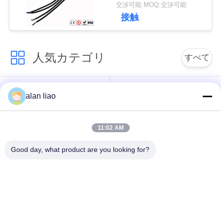
交渉可能 MOQ:交渉可能
接触
人気カテゴリ
すべて
低電圧の防水コネク
防水円コネクター
alan liao
ター
11:02 AM
防水データ コネクタ
E27ランプのホール
ー
ダー
Good day, what product are you looking for?
防水男女のコネクタ
水密のケーブル コネ
ー
クタ
防水パネルの台紙の
防水多ピン コネクタ