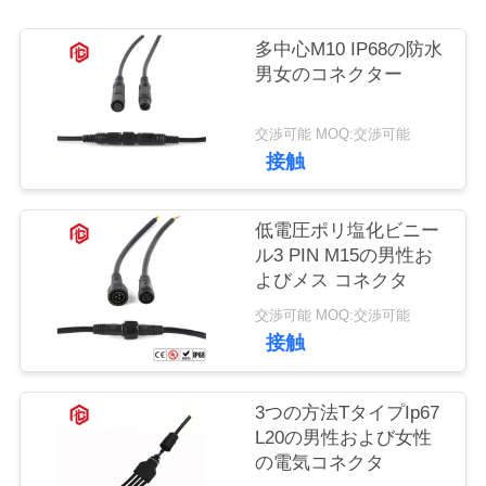
質
管
多中心M10 IP68の防水
男女のコネクター
理
交渉可能 MOQ:交渉可能
接触
地
図
低電圧ポリ塩化ビニー
ル3 PIN M15の男性お
よびメス コネクタ
PRIVACY
交渉可能 MOQ:交渉可能
POLICY
接触
3つの方法TタイプIp67
L20の男性および女性
の電気コネクタ