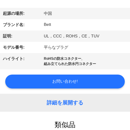
達
に
起源の場所:
中国
つ
Bett
ブランド名:
い
証明:
UL，CCC，ROHS，CE，TUV
て
モデル番号:
平らなプラグ
,
ハイライト:
RoHSの防水コネクター
組み立てられた防水円コネクター
工
場
お問い合わせ!
旅
行
詳細を展開する
品
類似品