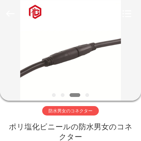
ヤ
ー.
Copyright
©
2020
-
2026
家
Shenzhen
Bett
Electronic
Co.,
Ltd..
All
プ
Rights
Reserved.
ロ
ダ
ク
ト
防水男女のコネクター
ポリ塩化ビニールの防水男女のコネ
私
クター