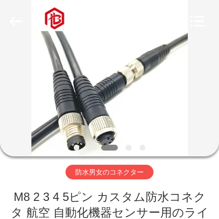
ヤ
ー.
Copyright
©
2020
-
2026
家
Shenzhen
Bett
Electronic
Co.,
Ltd..
All
プ
Rights
Reserved.
ロ
ダ
ク
ト
防水男女のコネクター
M8 2 3 4 5ピン カスタム防水コネク
私
タ 航空 自動化機器センサー用のライ